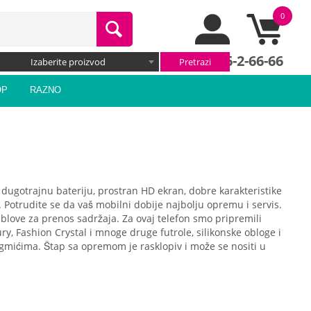
0
066/66-2-66-66
Izaberite proizvod
OP
RAZNO
a dugotrajnu bateriju, prostran HD ekran, dobre karakteristike
e. Potrudite se da vaš mobilni dobije najbolju opremu i servis.
ablove za prenos sadržaja. Za ovaj telefon smo pripremili
ury, Fashion Crystal i mnoge druge futrole, silikonske obloge i
dugmićima. Štap sa opremom je rasklopiv i može se nositi u