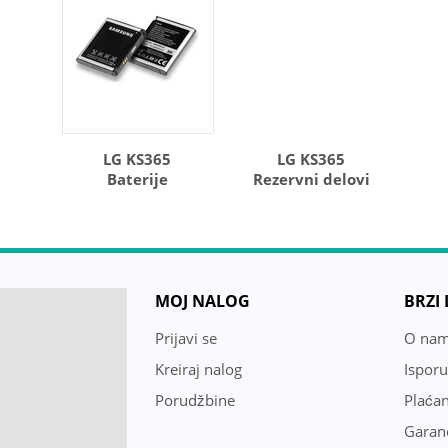
LG KS365
LG KS365
Baterije
Rezervni delovi
MOJ NALOG
BRZI
Prijavi se
O na
Kreiraj nalog
Ispor
Porudžbine
Plaćan
Garanc