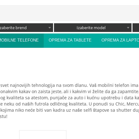
Izaberite brend
Izaberite model
MOBILNE TELEFONE
OPREMA ZA TABLETE
OPREMA ZA LAPT
e svet najnovijih tehnologija na svom dlanu. Vaš mobilni telefon im
onakvim kakav on zaista jeste, ali i kakvim vi želite da ga zapamtit
nog kvaliteta sa atestom, punjače za auto i kućnu upotrebu i data k
erite neku od naših futrola odličnog kvaliteta. U ponudi su Chic, Merc
na kojima niko neće biti van kadra uz naše selfi štapove sa shutter 
stu!