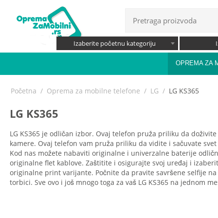
Izaberite početnu kategoriju
OPREMA ZA 
Početna
/
Oprema za mobilne telefone
/
LG
/
LG KS365
LG KS365
LG KS365 je odličan izbor. Ovaj telefon pruža priliku da doživit
kamere. Ovaj telefon vam pruža priliku da vidite i sačuvate svet 
Kod nas možete nabaviti originalne i univerzalne baterije odlič
originalne flet kablove. Zaštitite i osigurajte svoj uređaj i izab
originalne print varijante. Počnite da pravite savršene selfije 
torbici. Sve ovo i još mnogo toga za vaš LG KS365 na jednom me