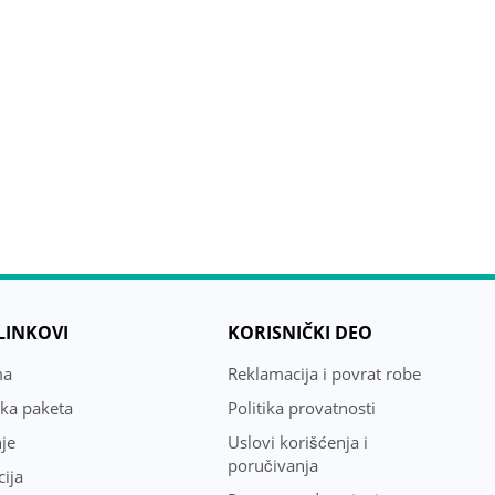
 LINKOVI
KORISNIČKI DEO
ma
Reklamacija i povrat robe
uka paketa
Politika provatnosti
je
Uslovi korišćenja i
poručivanja
ija