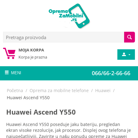
MOJA KORPA
Korpa je prazna
066/66-2-66-66
MENI
Početna
/
Oprema za mobilne telefone
/
Huawei
/
Huawei Ascend Y550
Huawei Ascend Y550
Huawei Ascend Y550 poseduje jaku bateriju, pregledan
ekran visoke rezolucije, jak procesor. Displej ovog telefona je
najupečatljiviji. Zavirite u našu ponudu opreme za Huawei