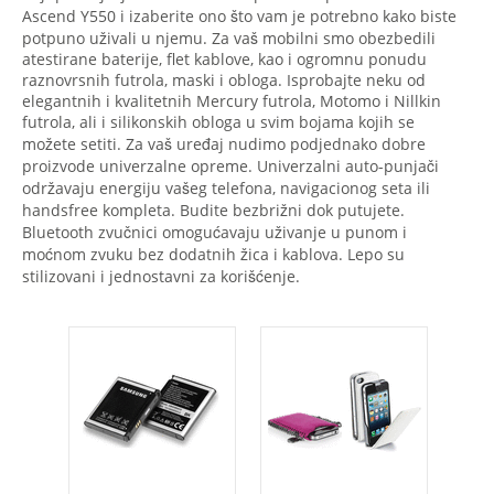
Ascend Y550 i izaberite ono što vam je potrebno kako biste
potpuno uživali u njemu. Za vaš mobilni smo obezbedili
atestirane baterije, flet kablove, kao i ogromnu ponudu
raznovrsnih futrola, maski i obloga. Isprobajte neku od
elegantnih i kvalitetnih Mercury futrola, Motomo i Nillkin
futrola, ali i silikonskih obloga u svim bojama kojih se
možete setiti. Za vaš uređaj nudimo podjednako dobre
proizvode univerzalne opreme. Univerzalni auto-punjači
održavaju energiju vašeg telefona, navigacionog seta ili
handsfree kompleta. Budite bezbrižni dok putujete.
Bluetooth zvučnici omogućavaju uživanje u punom i
moćnom zvuku bez dodatnih žica i kablova. Lepo su
stilizovani i jednostavni za korišćenje.