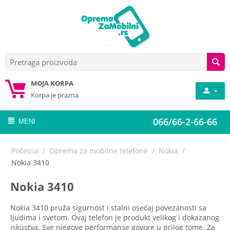
MOJA KORPA
Korpa je prazna
066/66-2-66-66
MENI
Početna
/
Oprema za mobilne telefone
/
Nokia
/
Nokia 3410
Nokia 3410
Nokia 3410 pruža sigurnost i stalni osećaj povezanosti sa
ljudima i svetom. Ovaj telefon je produkt velikog i dokazanog
iskustva. Sve njegove performanse govore u prilog tome. Za