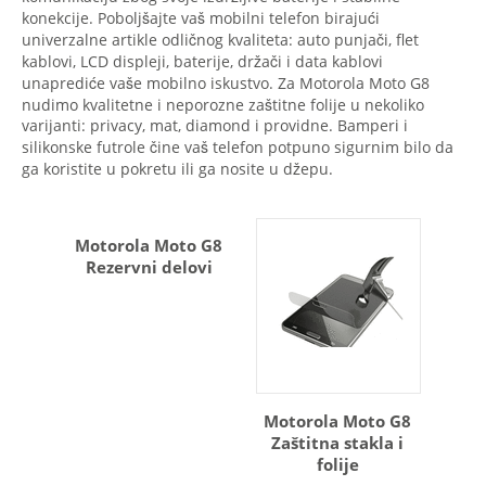
konekcije. Poboljšajte vaš mobilni telefon birajući
univerzalne artikle odličnog kvaliteta: auto punjači, flet
kablovi, LCD displeji, baterije, držači i data kablovi
unaprediće vaše mobilno iskustvo. Za Motorola Moto G8
nudimo kvalitetne i neporozne zaštitne folije u nekoliko
varijanti: privacy, mat, diamond i providne. Bamperi i
silikonske futrole čine vaš telefon potpuno sigurnim bilo da
ga koristite u pokretu ili ga nosite u džepu.
Motorola Moto G8
Rezervni delovi
Motorola Moto G8
Zaštitna stakla i
folije