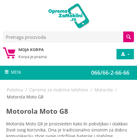
MOJA KORPA
Korpa je prazna
066/66-2-66-66
MENI
Početna
/
Oprema za mobilne telefone
/
Motorola
/
Motorola Moto G8
Motorola Moto G8
Motorola Moto G8 je proizveden kako bi poboljšao i olakšao
život svog korisnika. Ona je tradicionalno sinonim za dobru
komunikaciju zbog svoje izdržljive baterije i stabilne