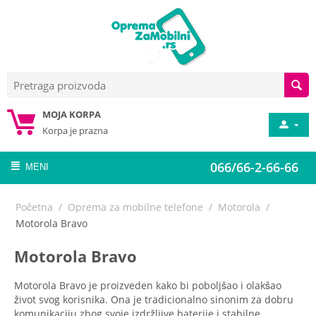
MOJA KORPA
Korpa je prazna
066/66-2-66-66
MENI
Početna
/
Oprema za mobilne telefone
/
Motorola
/
Motorola Bravo
Motorola Bravo
Motorola Bravo je proizveden kako bi poboljšao i olakšao
život svog korisnika. Ona je tradicionalno sinonim za dobru
komunikaciju zbog svoje izdržljive baterije i stabilne