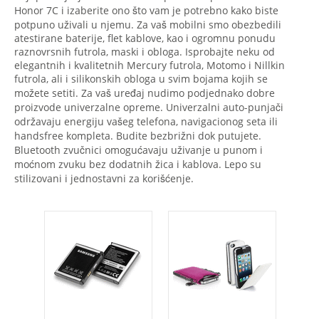
Honor 7C i izaberite ono što vam je potrebno kako biste
potpuno uživali u njemu. Za vaš mobilni smo obezbedili
atestirane baterije, flet kablove, kao i ogromnu ponudu
raznovrsnih futrola, maski i obloga. Isprobajte neku od
elegantnih i kvalitetnih Mercury futrola, Motomo i Nillkin
futrola, ali i silikonskih obloga u svim bojama kojih se
možete setiti. Za vaš uređaj nudimo podjednako dobre
proizvode univerzalne opreme. Univerzalni auto-punjači
održavaju energiju vašeg telefona, navigacionog seta ili
handsfree kompleta. Budite bezbrižni dok putujete.
Bluetooth zvučnici omogućavaju uživanje u punom i
moćnom zvuku bez dodatnih žica i kablova. Lepo su
stilizovani i jednostavni za korišćenje.