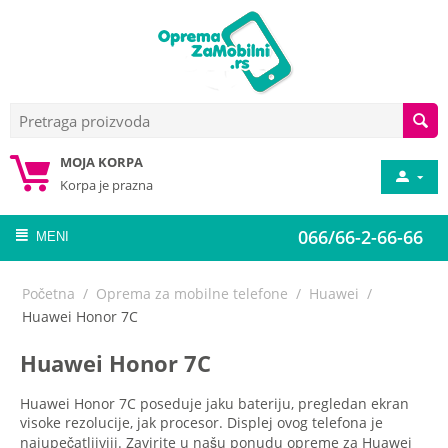
MOJA KORPA
Korpa je prazna
066/66-2-66-66
MENI
Početna
/
Oprema za mobilne telefone
/
Huawei
/
Huawei Honor 7C
Huawei Honor 7C
Huawei Honor 7C poseduje jaku bateriju, pregledan ekran
visoke rezolucije, jak procesor. Displej ovog telefona je
najupečatljiviji. Zavirite u našu ponudu opreme za Huawei