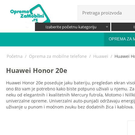
Izaberite početnu kategoriju
OPREMA ZA 
Početna
/
Oprema za mobilne telefone
/
Huawei
/
Huawei H
Huawei Honor 20e
Huawei Honor 20e poseduje jaku bateriju, pregledan ekran visoke
ono što vam je potrebno kako biste potpuno uživali u njemu. Za 
neku od elegantnih i kvalitetnih Mercury futrola, Motomo i Nillk
univerzalne opreme. Univerzalni auto-punjači održavaju energij
uživanje u punom i moćnom zvuku bez dodatnih žica i kablova. Le