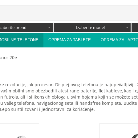
Izaberite brend
Izaberite model
MOBILNE TELEFONE
OPREMA ZA TABLETE
OPREMA ZA LAPT
onor 20e
 rezolucije, jak procesor. Displej ovog telefona je najupečatljivij
vaš mobilni smo obezbedili atestirane baterije, flet kablove, kao i
in futrola, ali i silikonskih obloga u svim bojama kojih se možete 
u vašeg telefona, navigacionog seta ili handsfree kompleta. Budit
po su stilizovani i jednostavni za korišćenje.