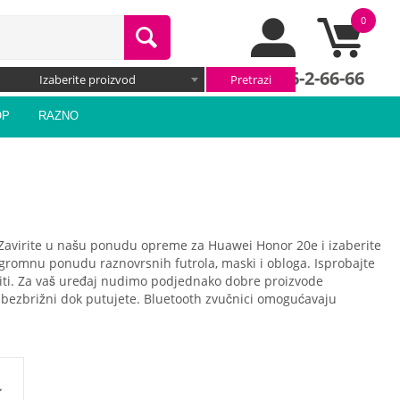
0
066/66-2-66-66
Izaberite proizvod
OP
RAZNO
i. Zavirite u našu ponudu opreme za Huawei Honor 20e i izaberite
 ogromnu ponudu raznovrsnih futrola, maski i obloga. Isprobajte
setiti. Za vaš uređaj nudimo podjednako dobre proizvode
e bezbrižni dok putujete. Bluetooth zvučnici omogućavaju