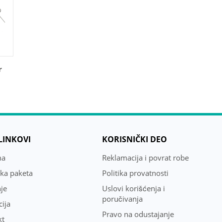
r
 LINKOVI
KORISNIČKI DEO
ma
Reklamacija i povrat robe
uka paketa
Politika provatnosti
je
Uslovi korišćenja i
poručivanja
ija
Pravo na odustajanje
kt