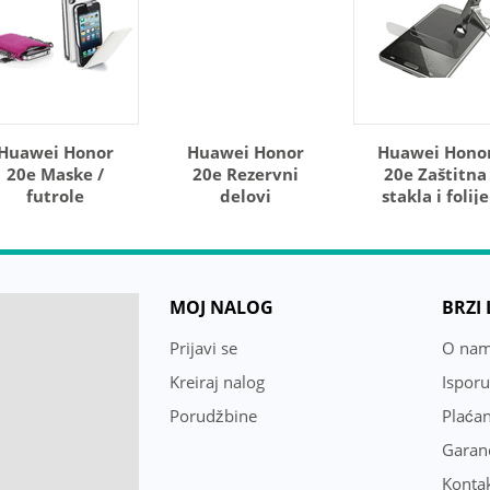
Huawei Honor
Huawei Honor
Huawei Hono
20e Maske /
20e Rezervni
20e Zaštitna
futrole
delovi
stakla i folije
MOJ NALOG
BRZI
Prijavi se
O na
Kreiraj nalog
Ispor
Porudžbine
Plaćan
Garanc
Konta