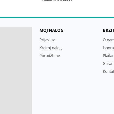
MOJ NALOG
BRZI
Prijavi se
O na
Kreiraj nalog
Ispor
Porudžbine
Plaćan
Garanc
Konta