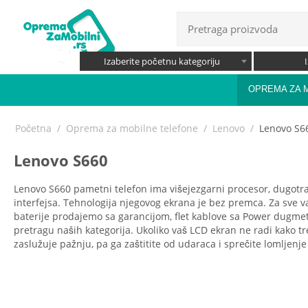
Izaberite početnu kategoriju
OPREMA ZA 
Početna
/
Oprema za mobilne telefone
/
Lenovo
/
Lenovo S6
Lenovo S660
Lenovo S660 pametni telefon ima višejezgarni procesor, dugotr
interfejsa. Tehnologija njegovog ekrana je bez premca. Za sve va
baterije prodajemo sa garancijom, flet kablove sa Power dugmet
pretragu naših kategorija. Ukoliko vaš LCD ekran ne radi kako t
zaslužuje pažnju, pa ga zaštitite od udaraca i sprečite lomljenje