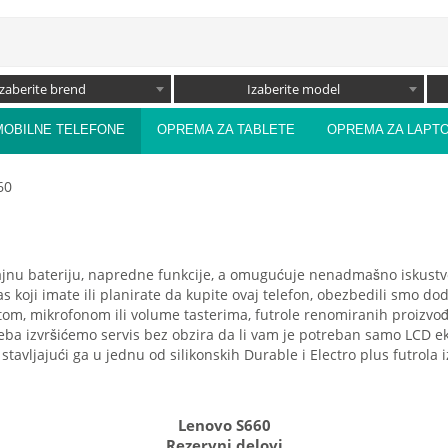
Izaberite brend
Izaberite model
MOBILNE TELEFONE
OPREMA ZA TABLETE
OPREMA ZA LAPT
60
ajnu bateriju, napredne funkcije, a omugućuje nenadmašno iskustvo
s koji imate ili planirate da kupite ovaj telefon, obezbedili smo d
om, mikrofonom ili volume tasterima, futrole renomiranih proizvođ
reba izvršićemo servis bez obzira da li vam je potreban samo LCD ek
 stavljajući ga u jednu od silikonskih Durable i Electro plus futrola
Lenovo S660
Rezervni delovi