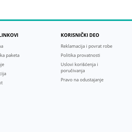
 LINKOVI
KORISNIČKI DEO
ma
Reklamacija i povrat robe
uka paketa
Politika provatnosti
je
Uslovi korišćenja i
poručivanja
ija
Pravo na odustajanje
kt