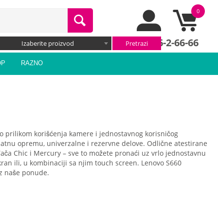
0
066/66-2-66-66
Izaberite proizvod
OP
RAZNO
 prilikom korišćenja kamere i jednostavnog korisničog
odatnu opremu, univerzalne i rezervne delove. Odlične atestirane
ača Chic i Mercury – sve to možete pronaći uz vrlo jednostavnu
ran ili, u kombinaciji sa njim touch screen. Lenovo S660
 iz naše ponude.