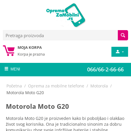
MOJA KORPA
Korpa je prazna
066/66-2-66-66
MENI
Početna
/
Oprema za mobilne telefone
/
Motorola
/
Motorola Moto G20
Motorola Moto G20
Motorola Moto G20 je proizveden kako bi poboljšao i olakšao
život svog korisnika. Ona je tradicionalno sinonim za dobru
komunikaciju zbog svoje izdržljive baterije i stabilne