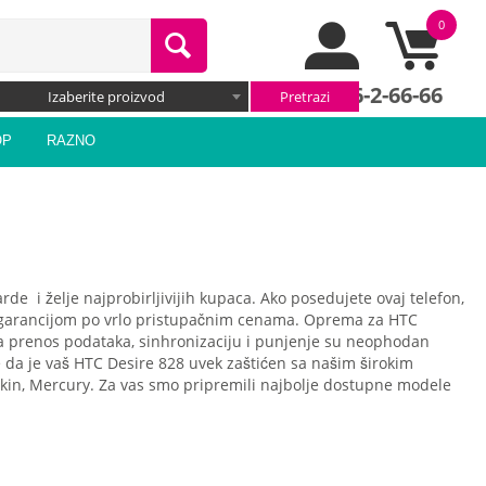
0
066/66-2-66-66
Izaberite proizvod
OP
RAZNO
 i želje najprobirljivijih kupaca. Ako posedujete ovaj telefon,
a garancijom po vrlo pristupačnim cenama. Oprema za HTC
 za prenos podataka, sinhronizaciju i punjenje su neophodan
e da je vaš HTC Desire 828 uvek zaštićen sa našim širokim
lkin, Mercury. Za vas smo pripremili najbolje dostupne modele