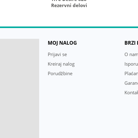
Rezervni delovi
MOJ NALOG
BRZI
Prijavi se
O na
Kreiraj nalog
Ispor
Porudžbine
Plaćan
Garanc
Konta