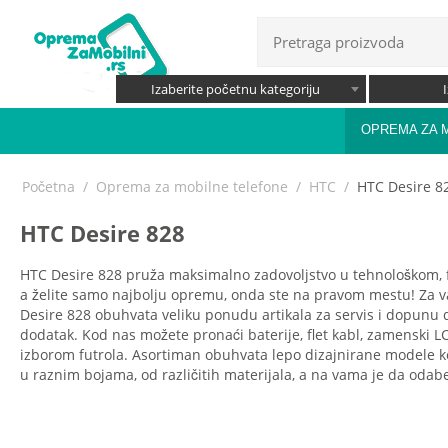
Izaberite početnu kategoriju
OPREMA ZA 
Početna
/
Oprema za mobilne telefone
/
HTC
/
HTC Desire 8
HTC Desire 828
HTC Desire 828 pruža maksimalno zadovoljstvo u tehnološkom, fu
a želite samo najbolju opremu, onda ste na pravom mestu! Za v
Desire 828 obuhvata veliku ponudu artikala za servis i dopunu 
dodatak. Kod nas možete pronaći baterije, flet kabl, zamenski L
izborom futrola. Asortiman obuhvata lepo dizajnirane modele ko
u raznim bojama, od različitih materijala, a na vama je da odab