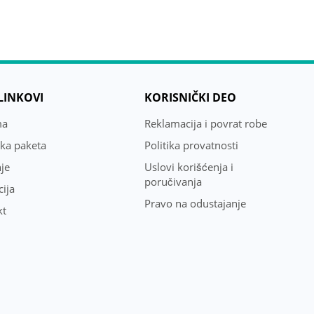
 LINKOVI
KORISNIČKI DEO
ma
Reklamacija i povrat robe
uka paketa
Politika provatnosti
je
Uslovi korišćenja i
poručivanja
ija
Pravo na odustajanje
kt