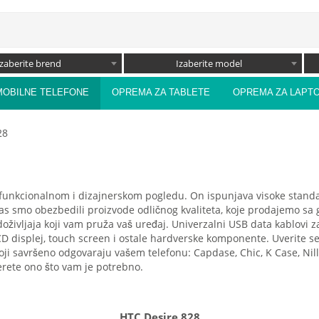
Izaberite brend
Izaberite model
MOBILNE TELEFONE
OPREMA ZA TABLETE
OPREMA ZA LAPT
28
nkcionalnom i dizajnerskom pogledu. On ispunjava visoke standarde
as smo obezbedili proizvode odličnog kvaliteta, koje prodajemo s
doživljaja koji vam pruža vaš uređaj. Univerzalni USB data kablovi
CD displej, touch screen i ostale hardverske komponente. Uverite s
ji savršeno odgovaraju vašem telefonu: Capdase, Chic, K Case, Nil
erete ono što vam je potrebno.
HTC Desire 828