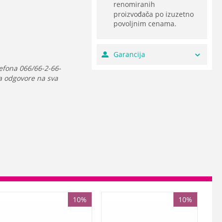
renomiranih
proizvođača po izuzetno
povoljnim cenama.
Garancija
efona 066/66-2-66-
da odgovore na sva
10%
10%