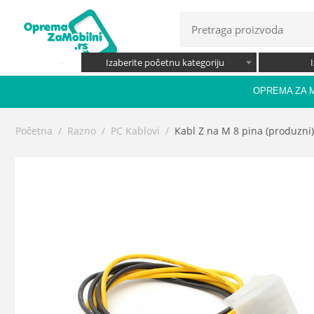
Izaberite početnu kategoriju
OPREMA ZA 
Početna
/
Razno
/
PC Kablovi
/
Kabl Z na M 8 pina (produzn