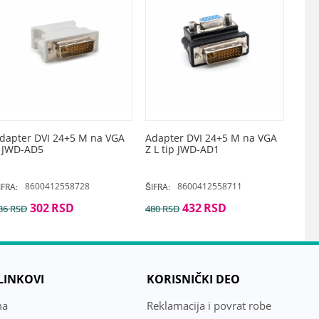
dapter DVI 24+5 M na VGA
Adapter DVI 24+5 M na VGA
 JWD-AD5
Z L tip JWD-AD1
8600412558728
8600412558711
IFRA:
ŠIFRA:
302
RSD
432
RSD
36
RSD
480
RSD
 LINKOVI
KORISNIČKI DEO
ma
Reklamacija i povrat robe