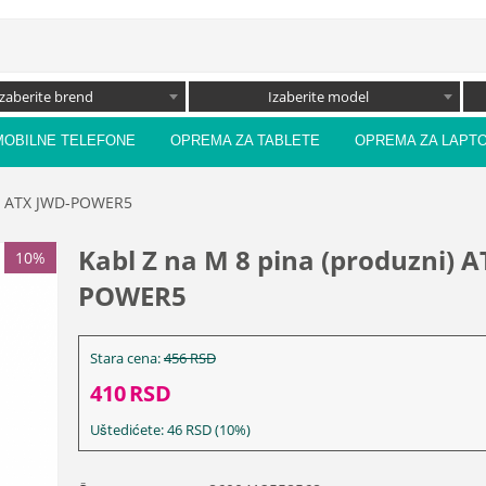
Izaberite brend
Izaberite model
MOBILNE TELEFONE
OPREMA ZA TABLETE
OPREMA ZA LAPT
i) ATX JWD-POWER5
Kabl Z na M 8 pina (produzni) 
10%
POWER5
Stara cena:
456
RSD
410
RSD
Uštedićete:
46
RSD
(
10
%)