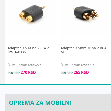
Adapter 3.5 M na 2RCA Z
Adapter 3.5mm M na 2 RCA
HWD-AD36
M
8600412669226
8600412566716
ŠIFRA:
ŠIFRA:
270
RSD
265
RSD
300
RSD
295
RSD
OPREMA ZA MOBILNI