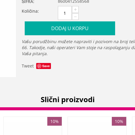
8600412558568
ŠIFRA:
+
Količina:
−
DODAJ U KORPU
Vašu porudžbinu možete napraviti i pozivom na broj tel
66. Takodje, naši operateri Vam stoje na raspolaganju 
Vaša pitanja.
Tweet
Save
Slični proizvodi
10%
10%