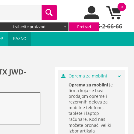
0
066/66-2-66-66
Izaberite proizvod
OP
RAZNO
ATX JWD-
Oprema za mobilni
Oprema za mobilni
je
firma koja se bavi
prodajom opreme i
rezervnih delova za
mobilne telefone,
tablete i laptop
računare. Kod nas
možete pronaći veliki
izbor artikala