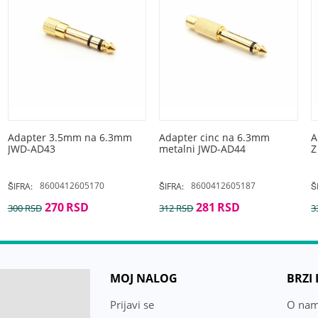
Adapter 3.5mm na 6.3mm
Adapter cinc na 6.3mm
A
JWD-AD43
metalni JWD-AD44
Z
8600412605170
8600412605187
ŠIFRA:
ŠIFRA:
Š
270
RSD
281
RSD
300
RSD
312
RSD
3
MOJ NALOG
BRZI
Prijavi se
O na