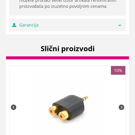
možete pronaći veliki izbor artikala renomiranih
proizvođača po izuzetno povoljnim cenama.
Garancija
Slični proizvodi
10%