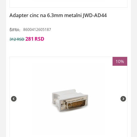
Adapter cinc na 6.3mm metalni JWD-AD44
8600412605187
ŠIFRA:
281
RSD
312
RSD
10%