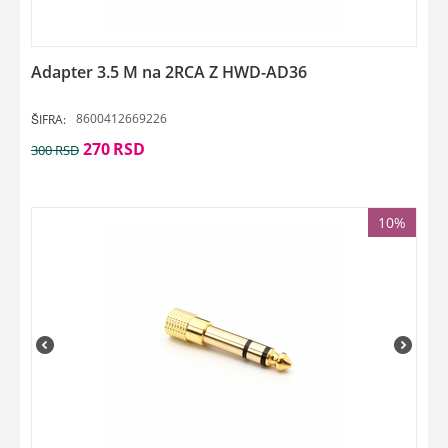
Adapter 3.5 M na 2RCA Z HWD-AD36
8600412669226
ŠIFRA:
270
RSD
300
RSD
10%