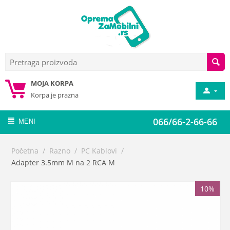
MOJA KORPA
Korpa je prazna
066/66-2-66-66
MENI
Početna
/
Razno
/
PC Kablovi
/
Adapter 3.5mm M na 2 RCA M
10%