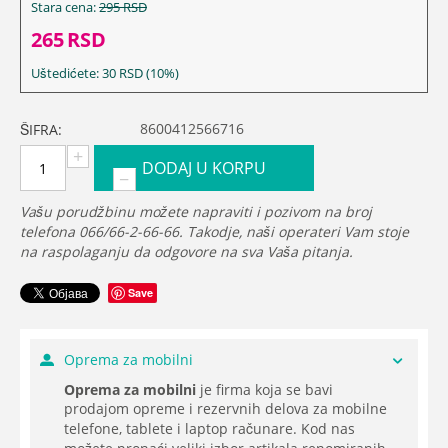
Stara cena:
295
RSD
265
RSD
Uštedićete:
30
RSD
(
10
%)
8600412566716
ŠIFRA:
+
DODAJ U KORPU
−
Vašu porudžbinu možete napraviti i pozivom na broj
telefona 066/66-2-66-66. Takodje, naši operateri Vam stoje
na raspolaganju da odgovore na sva Vaša pitanja.
Save
Oprema za mobilni
Oprema za mobilni
je firma koja se bavi
prodajom opreme i rezervnih delova za mobilne
telefone, tablete i laptop računare. Kod nas