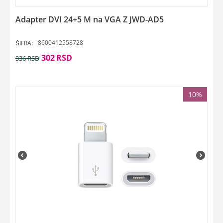
Adapter DVI 24+5 M na VGA Z JWD-AD5
8600412558728
ŠIFRA:
302
RSD
336
RSD
10%