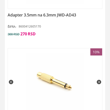
Adapter 3.5mm na 6.3mm JWD-AD43
8600412605170
ŠIFRA:
270
RSD
300
RSD
10%