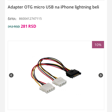
Adapter OTG micro USB na iPhone lightning beli
8600412747115
ŠIFRA:
281
RSD
312
RSD
10%