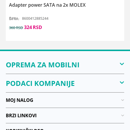
Adapter power SATA na 2x MOLEX
8600412885244
ŠIFRA:
324
RSD
360
RSD
OPREMA ZA MOBILNI
PODACI KOMPANIJE
MOJ NALOG
BRZI LINKOVI