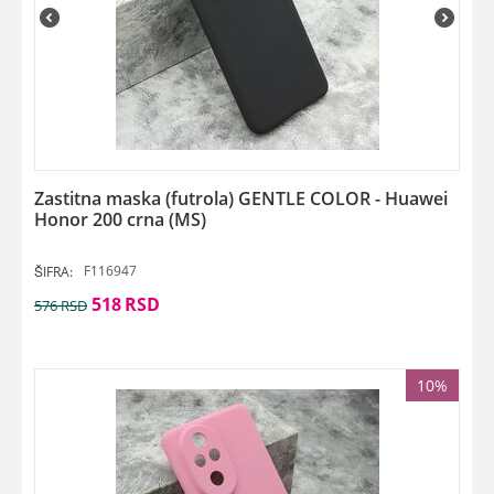
Zastitna maska (futrola) GENTLE COLOR - Huawei
Honor 200 crna (MS)
F116947
ŠIFRA:
518
RSD
576
RSD
10%