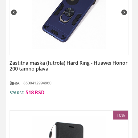
Zastitna maska (futrola) Hard Ring - Huawei Honor
200 tamno plava
8600412994960
ŠIFRA:
518
RSD
576
RSD
10%