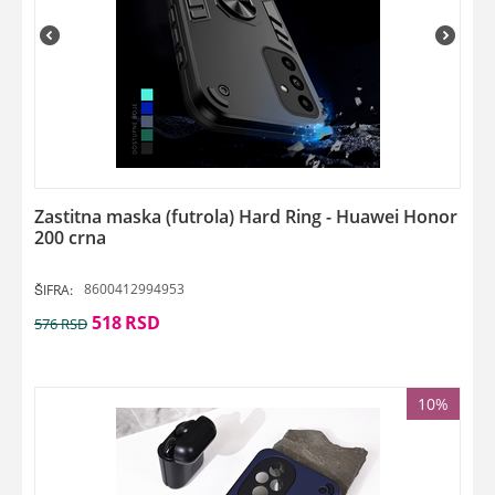
Zastitna maska (futrola) Hard Ring - Huawei Honor
200 crna
8600412994953
ŠIFRA:
518
RSD
576
RSD
10%