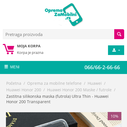
MOJA KORPA
Korpa je prazna
066/66-2-66-66
MENI
Početna
/
Oprema za mobilne telefone
/
Huawei
/
Huawei Honor 200
/
Huawei Honor 200 Maske / futrole
/
Zastitna silikonska maska (futrola) Ultra Thin - Huawei
Honor 200 Transparent
10%