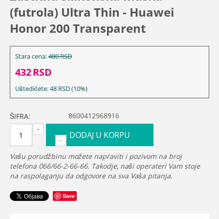
(futrola) Ultra Thin - Huawei
Honor 200 Transparent
Stara cena:
480
RSD
432
RSD
Uštedićete:
48
RSD
(
10
%)
8600412968916
ŠIFRA:
+
DODAJ U KORPU
−
Vašu porudžbinu možete napraviti i pozivom na broj
telefona 066/66-2-66-66. Takodje, naši operateri Vam stoje
na raspolaganju da odgovore na sva Vaša pitanja.
Save