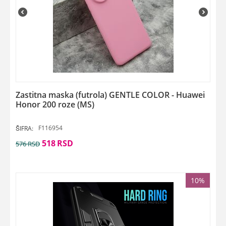
Zastitna maska (futrola) GENTLE COLOR - Huawei
Honor 200 roze (MS)
F116954
ŠIFRA:
518
RSD
576
RSD
10%