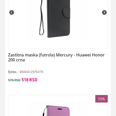
Zastitna maska (futrola) Mercury - Huawei Honor
200 crna
8600412976379
ŠIFRA:
518
RSD
576
RSD
10%