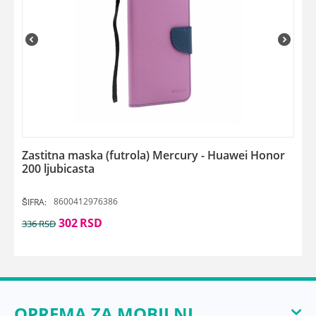
Zastitna maska (futrola) Mercury - Huawei Honor
200 ljubicasta
8600412976386
ŠIFRA:
302
RSD
336
RSD
OPREMA ZA MOBILNI