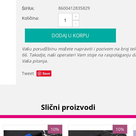
8600412835829
ŠIFRA:
+
Količina:
−
DODAJ U KORPU
Vašu porudžbinu možete napraviti i pozivom na broj tel
66. Takodje, naši operateri Vam stoje na raspolaganju 
Vaša pitanja.
Tweet
Save
Slični proizvodi
10%
10%