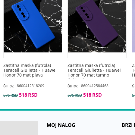
Zastitna maska (futrola)
Zastitna maska (futrola)
Z
Teracell Giulietta - Huawei
Teracell Giulietta - Huawei
T
Honor 70 mat plava
Honor 70 mat tamno
H
ljubicasta
8600412318209
8600412584468
ŠIFRA:
ŠIFRA:
Š
518
RSD
518
RSD
576
RSD
576
RSD
5
MOJ NALOG
BRZI