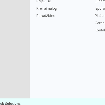
Prijavi se
O na
Kreiraj nalog
Ispor
Porudžbine
Plaćan
Garanc
Konta
eb Solutions.