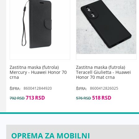
Zastitna maska (futrola)
Zastitna maska (futrola)
Mercury - Huawei Honor 70
Teracell Giulietta - Huawei
crna
Honor 70 mat crna
8600412844920
8600412826025
ŠIFRA:
ŠIFRA:
713
RSD
518
RSD
792
RSD
576
RSD
OPREMA ZA MOBILNI