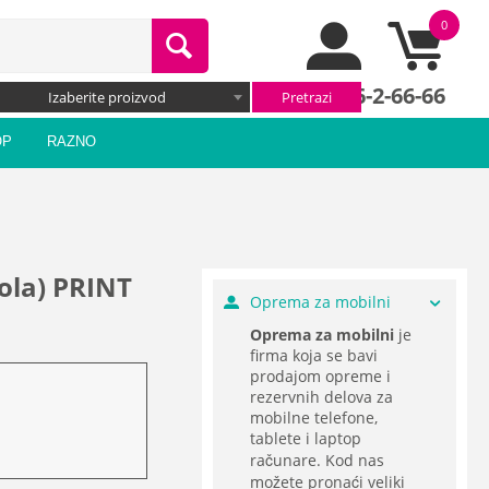
0
066/66-2-66-66
Izaberite proizvod
OP
RAZNO
ola) PRINT
Oprema za mobilni
Oprema za mobilni
je
firma koja se bavi
prodajom opreme i
rezervnih delova za
mobilne telefone,
tablete i laptop
računare. Kod nas
možete pronaći veliki