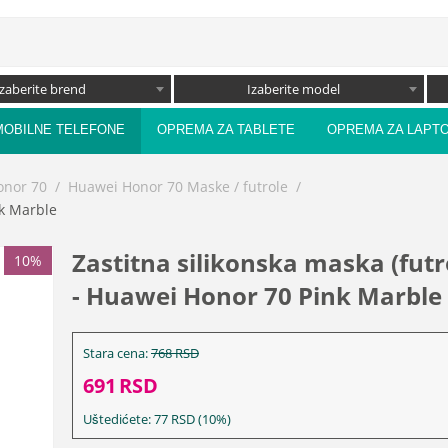
Izaberite brend
Izaberite model
MOBILNE TELEFONE
OPREMA ZA TABLETE
OPREMA ZA LAPT
onor 70
/
Huawei Honor 70 Maske / futrole
/
nk Marble
Zastitna silikonska maska (futr
10%
- Huawei Honor 70 Pink Marble
Stara cena:
768
RSD
691
RSD
Uštedićete:
77
RSD
(
10
%)