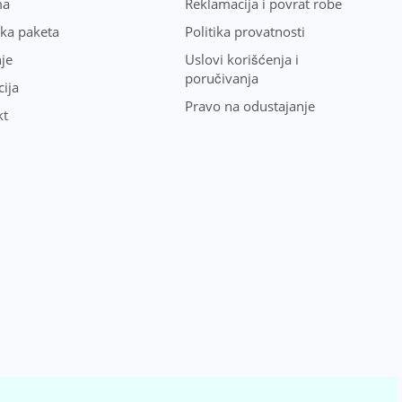
ma
Reklamacija i povrat robe
uka paketa
Politika provatnosti
je
Uslovi korišćenja i
poručivanja
ija
Pravo na odustajanje
kt