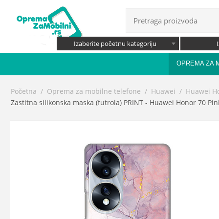
Izaberite početnu kategoriju
OPREMA ZA 
Početna
/
Oprema za mobilne telefone
/
Huawei
/
Huawei H
Zastitna silikonska maska (futrola) PRINT - Huawei Honor 70 Pi