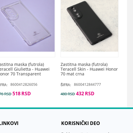
astitna maska (futrola)
Zastitna maska (futrola)
eracell Giulietta - Huawei
Teracell Skin - Huawei Honor
onor 70 Transparent
70 mat crna
8600412826056
8600412844777
IFRA:
ŠIFRA:
518
RSD
432
RSD
76
RSD
480
RSD
 LINKOVI
KORISNIČKI DEO