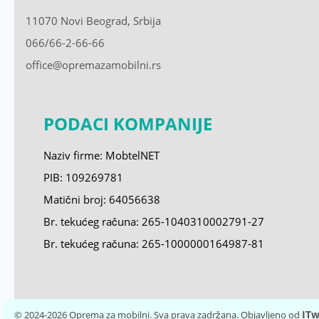
11070 Novi Beograd, Srbija
066/66-2-66-66
office@opremazamobilni.rs
PODACI KOMPANIJE
Naziv firme: MobtelNET
PIB: 109269781
Matični broj:
64056638
Br. tekućeg računa: 265-1040310002791-27
Br. tekućeg računa: 265-1000000164987-81
ITw
© 2024-2026 Oprema za mobilni. Sva prava zadržana. Objavljeno od