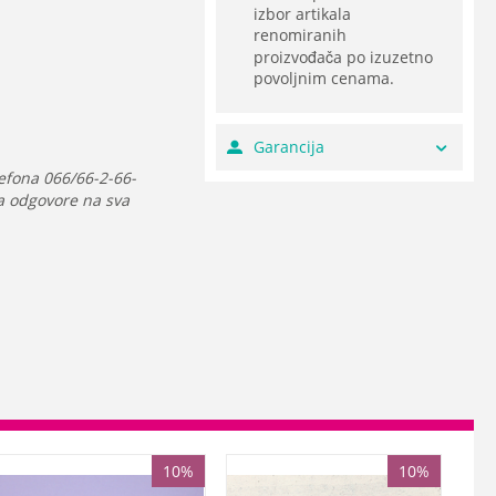
izbor artikala
renomiranih
proizvođača po izuzetno
povoljnim cenama.
Garancija
efona 066/66-2-66-
da odgovore na sva
10%
10%