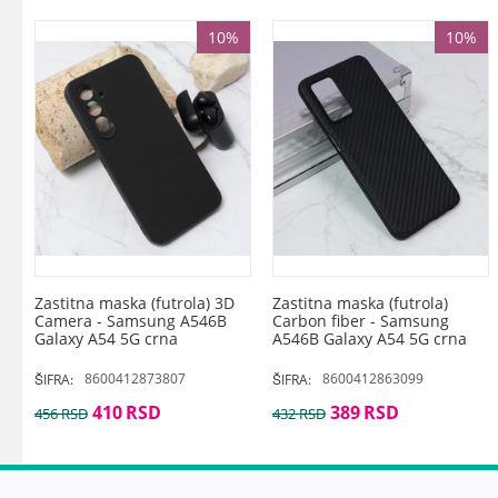
10%
10%
Zastitna maska (futrola) 3D
Zastitna maska (futrola)
Camera - Samsung A546B
Carbon fiber - Samsung
Galaxy A54 5G crna
A546B Galaxy A54 5G crna
8600412873807
8600412863099
ŠIFRA:
ŠIFRA:
410
RSD
389
RSD
456
RSD
432
RSD