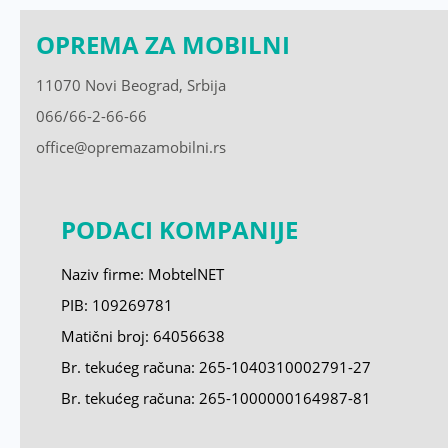
OPREMA ZA MOBILNI
11070 Novi Beograd, Srbija
066/66-2-66-66
office@opremazamobilni.rs
PODACI KOMPANIJE
Naziv firme: MobtelNET
PIB: 109269781
Matični broj:
64056638
Br. tekućeg računa: 265-1040310002791-27
Br. tekućeg računa: 265-1000000164987-81