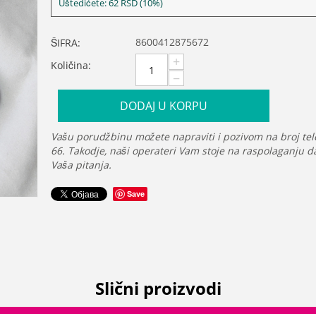
Uštedićete:
62
RSD
(
10
%)
8600412875672
ŠIFRA:
+
Količina:
−
DODAJ U KORPU
Vašu porudžbinu možete napraviti i pozivom na broj tel
66. Takodje, naši operateri Vam stoje na raspolaganju 
Vaša pitanja.
Save
Slični proizvodi