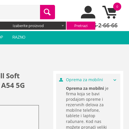
0
066/66-2-66-66
Izaberite proizvod
OP
RAZNO
l Soft
Oprema za mobilni
 A54 5G
Oprema za mobilni
je
firma koja se bavi
prodajom opreme i
rezervnih delova za
mobilne telefone,
tablete i laptop
računare. Kod nas
možete pronaći veliki