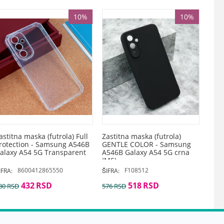
10%
10%
astitna maska (futrola) Full
Zastitna maska (futrola)
rotection - Samsung A546B
GENTLE COLOR - Samsung
alaxy A54 5G Transparent
A546B Galaxy A54 5G crna
(MS)
8600412865550
F108512
IFRA:
ŠIFRA:
432
RSD
518
RSD
80
RSD
576
RSD