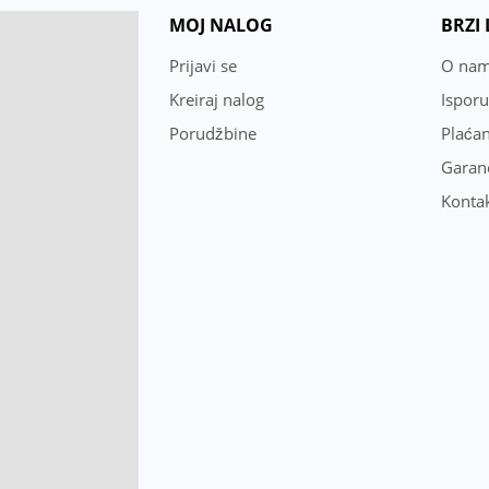
MOJ NALOG
BRZI
Prijavi se
O na
Kreiraj nalog
Ispor
Porudžbine
Plaćan
Garanc
Konta