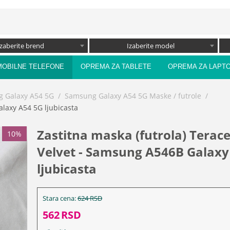
Izaberite brend
Izaberite model
MOBILNE TELEFONE
OPREMA ZA TABLETE
OPREMA ZA LAPT
 Galaxy A54 5G
/
Samsung Galaxy A54 5G Maske / futrole
/
alaxy A54 5G ljubicasta
Zastitna maska (futrola) Teracel
10%
Velvet - Samsung A546B Galaxy
ljubicasta
Stara cena:
624
RSD
562
RSD