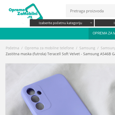
Izaberite početnu kategoriju
OPREMA ZA 
Početna
/
Oprema za mobilne telefone
/
Samsung
/
Samsung
Zastitna maska (futrola) Teracell Soft Velvet - Samsung A546B G