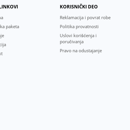
 LINKOVI
KORISNIČKI DEO
ma
Reklamacija i povrat robe
uka paketa
Politika provatnosti
je
Uslovi korišćenja i
poručivanja
ija
Pravo na odustajanje
kt