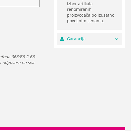
izbor artikala
renomiranih
proizvođača po izuzetno
povoljnim cenama.
Garancija
efona 066/66-2-66-
da odgovore na sva