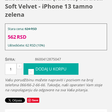
Soft Velvet - iPhone 13 tamno
zelena
Stara cena:
624
RSD
562
RSD
Uštedićete:
62
RSD
(
10
%)
8600412875047
ŠIFRA:
+
DODAJ U KORPU
−
Vašu porudžbinu možete napraviti i pozivom na broj
telefona 066/66-2-66-66. Takodje, naši operateri Vam stoje
na raspolaganju da odgovore na sva Vaša pitanja.
Save