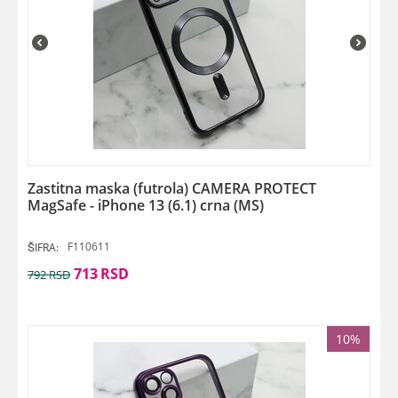
Zastitna maska (futrola) CAMERA PROTECT
MagSafe - iPhone 13 (6.1) crna (MS)
F110611
ŠIFRA:
713
RSD
792
RSD
10%