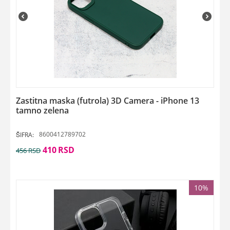
Zastitna maska (futrola) 3D Camera - iPhone 13
tamno zelena
8600412789702
ŠIFRA:
410
RSD
456
RSD
10%