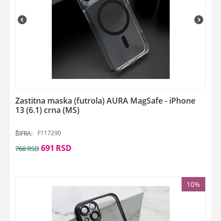
Zastitna maska (futrola) AURA MagSafe - iPhone
13 (6.1) crna (MS)
F117290
ŠIFRA:
691
RSD
768
RSD
10%