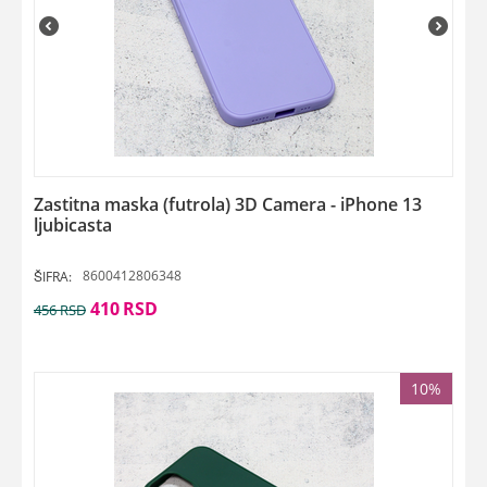
Zastitna maska (futrola) 3D Camera - iPhone 13
ljubicasta
8600412806348
ŠIFRA:
410
RSD
456
RSD
10%