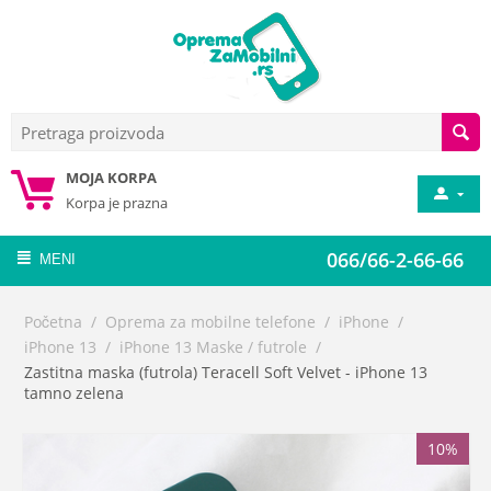
MOJA KORPA
Korpa je prazna
066/66-2-66-66
MENI
Početna
/
Oprema za mobilne telefone
/
iPhone
/
iPhone 13
/
iPhone 13 Maske / futrole
/
Zastitna maska (futrola) Teracell Soft Velvet - iPhone 13
tamno zelena
10%