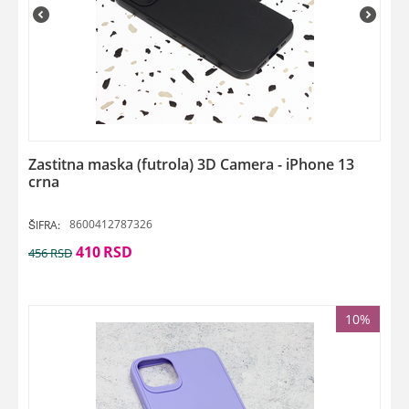
Zastitna maska (futrola) 3D Camera - iPhone 13
crna
8600412787326
ŠIFRA:
410
RSD
456
RSD
10%