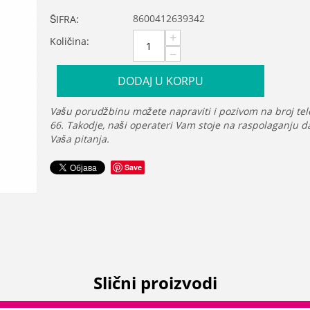
8600412639342
ŠIFRA:
+
Količina:
−
DODAJ U KORPU
Vašu porudžbinu možete napraviti i pozivom na broj tel
66. Takodje, naši operateri Vam stoje na raspolaganju 
Vaša pitanja.
Save
Slični proizvodi