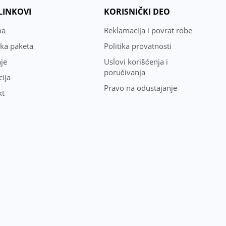
 LINKOVI
KORISNIČKI DEO
ma
Reklamacija i povrat robe
uka paketa
Politika provatnosti
je
Uslovi korišćenja i
poručivanja
ija
Pravo na odustajanje
kt