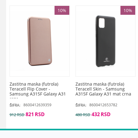
10%
10%
Zastitna maska (futrola)
Zastitna maska (futrola)
Teracell Flip Cover -
Teracell Skin - Samsung
Samsung A315F Galaxy A31
A315F Galaxy A31 mat crna
roze
8600412639359
8600412653782
ŠIFRA:
ŠIFRA:
821
RSD
432
RSD
912
RSD
480
RSD