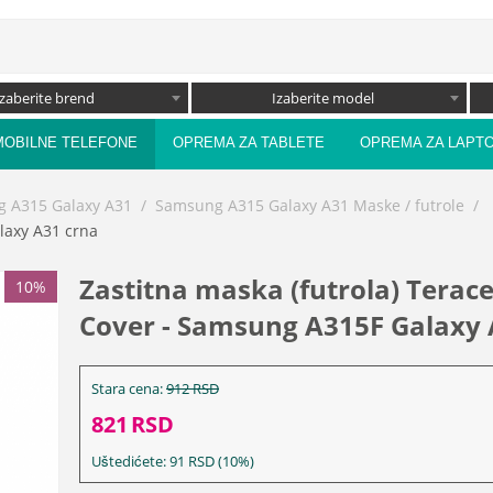
Izaberite brend
Izaberite model
MOBILNE TELEFONE
OPREMA ZA TABLETE
OPREMA ZA LAPT
 A315 Galaxy A31
/
Samsung A315 Galaxy A31 Maske / futrole
/
alaxy A31 crna
Zastitna maska (futrola) Teracel
10%
Cover - Samsung A315F Galaxy 
Stara cena:
912
RSD
821
RSD
Uštedićete:
91
RSD
(
10
%)