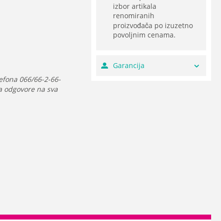
izbor artikala
renomiranih
proizvođača po izuzetno
povoljnim cenama.
Garancija
efona 066/66-2-66-
da odgovore na sva