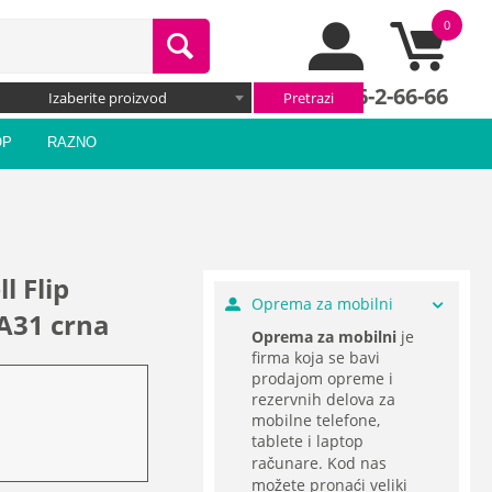
0
066/66-2-66-66
Izaberite proizvod
OP
RAZNO
l Flip
Oprema za mobilni
A31 crna
Oprema za mobilni
je
firma koja se bavi
prodajom opreme i
rezervnih delova za
mobilne telefone,
tablete i laptop
računare. Kod nas
možete pronaći veliki