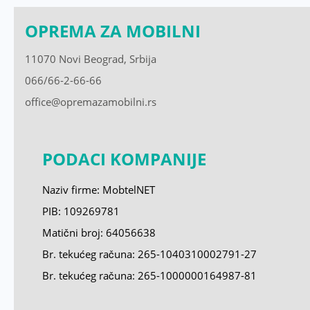
OPREMA ZA MOBILNI
11070 Novi Beograd, Srbija
066/66-2-66-66
office@opremazamobilni.rs
PODACI KOMPANIJE
Naziv firme: MobtelNET
PIB: 109269781
Matični broj:
64056638
Br. tekućeg računa: 265-1040310002791-27
Br. tekućeg računa: 265-1000000164987-81