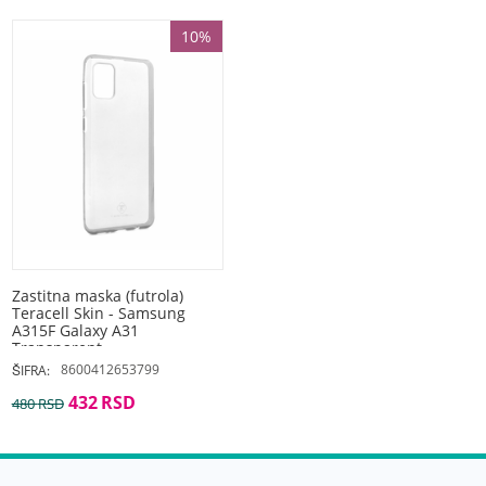
10%
Zastitna maska (futrola)
Teracell Skin - Samsung
A315F Galaxy A31
Transparent
8600412653799
ŠIFRA:
432
RSD
480
RSD