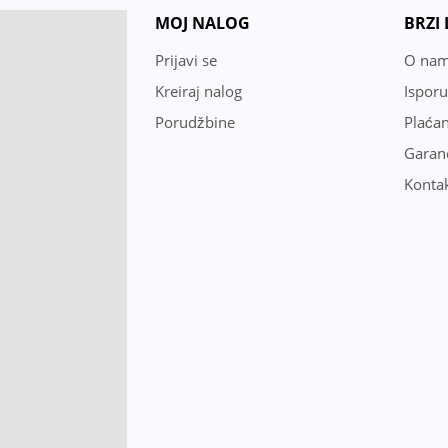
MOJ NALOG
BRZI
Prijavi se
O na
Kreiraj nalog
Ispor
Porudžbine
Plaćan
Garanc
Konta