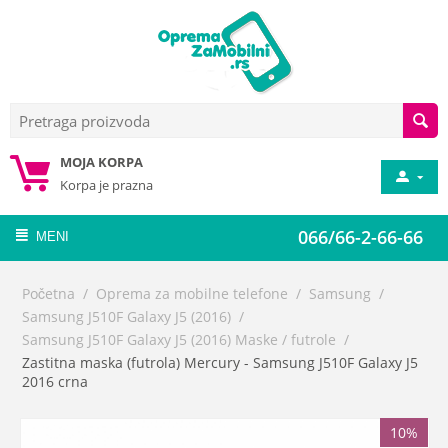
MOJA KORPA
Korpa je prazna
066/66-2-66-66
MENI
Početna
/
Oprema za mobilne telefone
/
Samsung
/
Samsung J510F Galaxy J5 (2016)
/
Samsung J510F Galaxy J5 (2016) Maske / futrole
/
Zastitna maska (futrola) Mercury - Samsung J510F Galaxy J5
2016 crna
10%