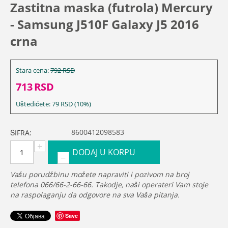
Zastitna maska (futrola) Mercury
- Samsung J510F Galaxy J5 2016
crna
Stara cena:
792
RSD
713
RSD
Uštedićete:
79
RSD
(
10
%)
8600412098583
ŠIFRA:
+
DODAJ U KORPU
−
Vašu porudžbinu možete napraviti i pozivom na broj
telefona 066/66-2-66-66. Takodje, naši operateri Vam stoje
na raspolaganju da odgovore na sva Vaša pitanja.
Save