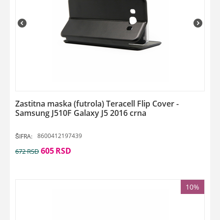
Zastitna maska (futrola) Teracell Flip Cover -
Samsung J510F Galaxy J5 2016 crna
8600412197439
ŠIFRA:
605
RSD
672
RSD
10%