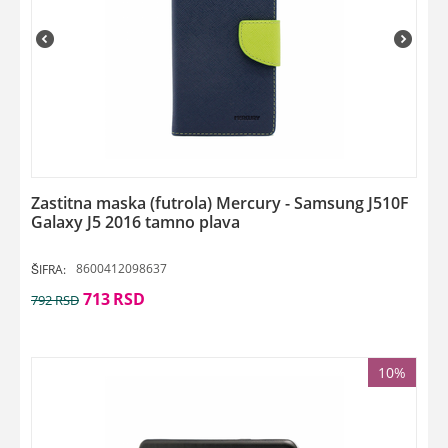
Zastitna maska (futrola) Mercury - Samsung J510F
Galaxy J5 2016 tamno plava
8600412098637
ŠIFRA:
713
RSD
792
RSD
10%