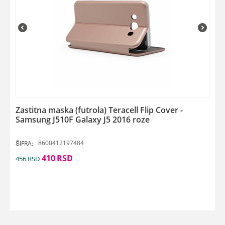
Zastitna maska (futrola) Teracell Flip Cover -
Samsung J510F Galaxy J5 2016 roze
8600412197484
ŠIFRA:
410
RSD
456
RSD