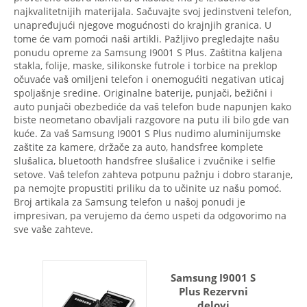
najkvalitetnijih materijala. Sačuvajte svoj jedinstveni telefon,
unapređujući njegove mogućnosti do krajnjih granica. U
tome će vam pomoći naši artikli. Pažljivo pregledajte našu
ponudu opreme za Samsung I9001 S Plus. Zaštitna kaljena
stakla, folije, maske, silikonske futrole i torbice na preklop
očuvaće vaš omiljeni telefon i onemogućiti negativan uticaj
spoljašnje sredine. Originalne baterije, punjači, bežični i
auto punjači obezbediće da vaš telefon bude napunjen kako
biste neometano obavljali razgovore na putu ili bilo gde van
kuće. Za vaš Samsung I9001 S Plus nudimo aluminijumske
zaštite za kamere, držače za auto, handsfree komplete
slušalica, bluetooth handsfree slušalice i zvučnike i selfie
setove. Vaš telefon zahteva potpunu pažnju i dobro staranje,
pa nemojte propustiti priliku da to učinite uz našu pomoć.
Broj artikala za Samsung telefon u našoj ponudi je
impresivan, pa verujemo da ćemo uspeti da odgovorimo na
sve vaše zahteve.
Samsung I9001 S
Plus Rezervni
delovi