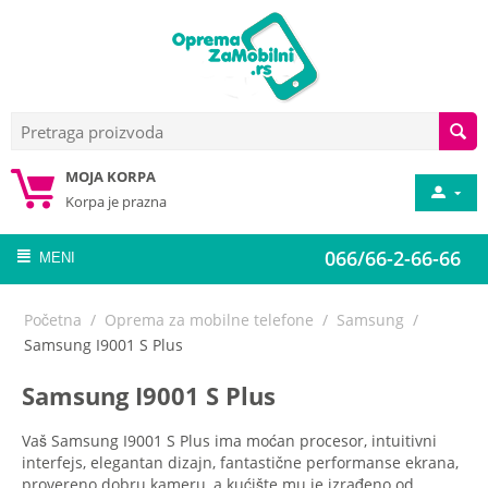
MOJA KORPA
Korpa je prazna
066/66-2-66-66
MENI
Početna
/
Oprema za mobilne telefone
/
Samsung
/
Samsung I9001 S Plus
Samsung I9001 S Plus
Vaš Samsung I9001 S Plus ima moćan procesor, intuitivni
interfejs, elegantan dizajn, fantastične performanse ekrana,
provereno dobru kameru, a kućište mu je izrađeno od