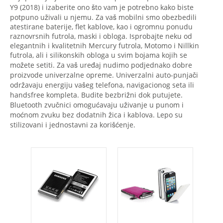
Y9 (2018) i izaberite ono što vam je potrebno kako biste
potpuno uživali u njemu. Za vaš mobilni smo obezbedili
atestirane baterije, flet kablove, kao i ogromnu ponudu
raznovrsnih futrola, maski i obloga. Isprobajte neku od
elegantnih i kvalitetnih Mercury futrola, Motomo i Nillkin
futrola, ali i silikonskih obloga u svim bojama kojih se
možete setiti. Za vaš uređaj nudimo podjednako dobre
proizvode univerzalne opreme. Univerzalni auto-punjači
održavaju energiju vašeg telefona, navigacionog seta ili
handsfree kompleta. Budite bezbrižni dok putujete.
Bluetooth zvučnici omogućavaju uživanje u punom i
moćnom zvuku bez dodatnih žica i kablova. Lepo su
stilizovani i jednostavni za korišćenje.