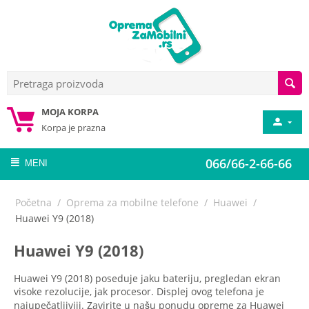
MOJA KORPA
Korpa je prazna
066/66-2-66-66
MENI
Početna
/
Oprema za mobilne telefone
/
Huawei
/
Huawei Y9 (2018)
Huawei Y9 (2018)
Huawei Y9 (2018) poseduje jaku bateriju, pregledan ekran
visoke rezolucije, jak procesor. Displej ovog telefona je
najupečatljiviji. Zavirite u našu ponudu opreme za Huawei