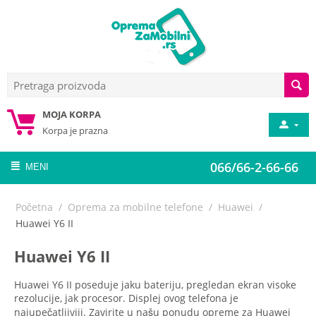
MOJA KORPA
Korpa je prazna
066/66-2-66-66
MENI
Početna
/
Oprema za mobilne telefone
/
Huawei
/
Huawei Y6 II
Huawei Y6 II
Huawei Y6 II poseduje jaku bateriju, pregledan ekran visoke
rezolucije, jak procesor. Displej ovog telefona je
najupečatljiviji. Zavirite u našu ponudu opreme za Huawei