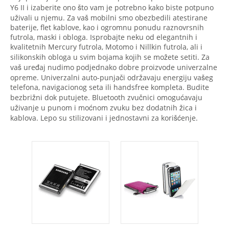
Y6 II i izaberite ono što vam je potrebno kako biste potpuno
uživali u njemu. Za vaš mobilni smo obezbedili atestirane
baterije, flet kablove, kao i ogromnu ponudu raznovrsnih
futrola, maski i obloga. Isprobajte neku od elegantnih i
kvalitetnih Mercury futrola, Motomo i Nillkin futrola, ali i
silikonskih obloga u svim bojama kojih se možete setiti. Za
vaš uređaj nudimo podjednako dobre proizvode univerzalne
opreme. Univerzalni auto-punjači održavaju energiju vašeg
telefona, navigacionog seta ili handsfree kompleta. Budite
bezbrižni dok putujete. Bluetooth zvučnici omogućavaju
uživanje u punom i moćnom zvuku bez dodatnih žica i
kablova. Lepo su stilizovani i jednostavni za korišćenje.