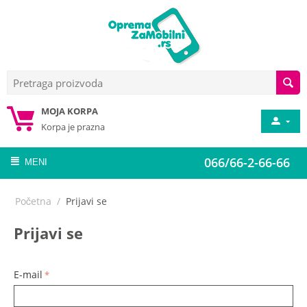
MOJA KORPA
Korpa je prazna
066/66-2-66-66
MENI
Početna
/
Prijavi se
Prijavi se
E-mail