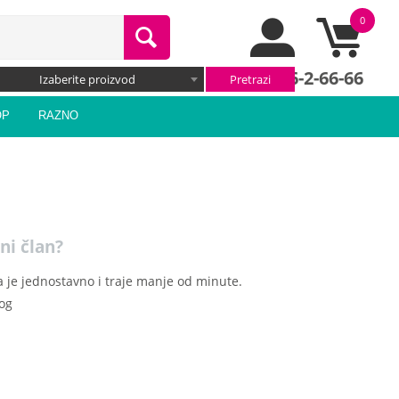
0
066/66-2-66-66
Izaberite proizvod
OP
RAZNO
ni član?
 je jednostavno i traje manje od minute.
log