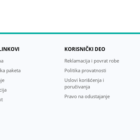
 LINKOVI
KORISNIČKI DEO
ma
Reklamacija i povrat robe
uka paketa
Politika provatnosti
je
Uslovi korišćenja i
poručivanja
ija
Pravo na odustajanje
kt