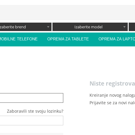
Izaberite brend
Izaberite model
MOBILNE TELEFONE
OPREMA ZA TABLETE
OPREMA ZA LAPT
Niste registrova
Kreiranje novog naloga
Prijavite se za novi na
Zaboravili ste svoju lozinku?