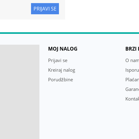
PRIJAVI SE
MOJ NALOG
BRZI
Prijavi se
O na
Kreiraj nalog
Ispor
Porudžbine
Plaćan
Garanc
Konta