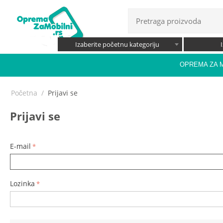
Izaberite početnu kategoriju
OPREMA ZA 
Početna
/
Prijavi se
Prijavi se
E-mail
Lozinka