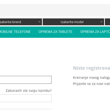
Izaberite brend
Izaberite model
MOBILNE TELEFONE
OPREMA ZA TABLETE
OPREMA ZA LAPT
Niste registrova
Kreiranje novog naloga
Prijavite se za novi na
Zaboravili ste svoju lozinku?