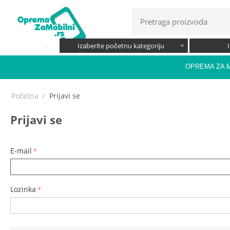
Izaberite početnu kategoriju
OPREMA ZA 
Početna
/
Prijavi se
Prijavi se
E-mail
Lozinka