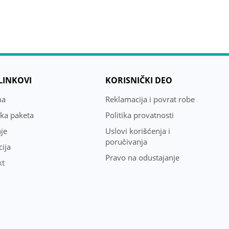
 LINKOVI
KORISNIČKI DEO
ma
Reklamacija i povrat robe
uka paketa
Politika provatnosti
je
Uslovi korišćenja i
poručivanja
ija
Pravo na odustajanje
kt