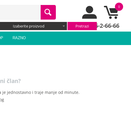
0
066/66-2-66-66
Izaberite proizvod
OP
RAZNO
ni član?
 je jednostavno i traje manje od minute.
log