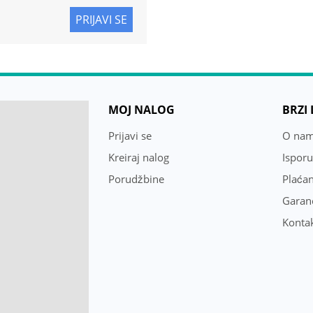
PRIJAVI SE
MOJ NALOG
BRZI
Prijavi se
O na
Kreiraj nalog
Ispor
Porudžbine
Plaćan
Garanc
Konta