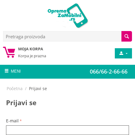
MOJA KORPA
Korpa je prazna
066/66-2-66-66
MENI
Početna
/
Prijavi se
Prijavi se
E-mail