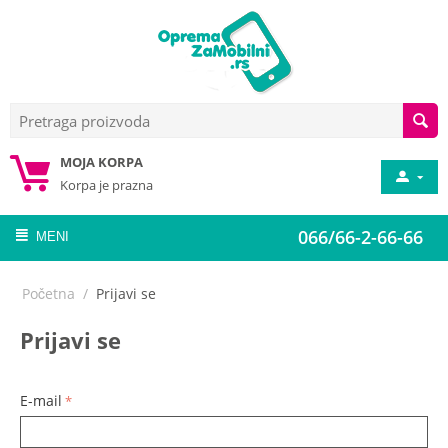
MOJA KORPA
Korpa je prazna
066/66-2-66-66
MENI
Početna
/
Prijavi se
Prijavi se
E-mail