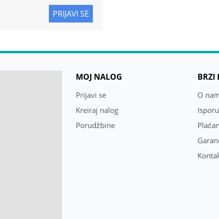
PRIJAVI SE
MOJ NALOG
BRZI
Prijavi se
O na
Kreiraj nalog
Ispor
Porudžbine
Plaćan
Garanc
Konta