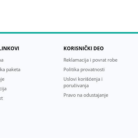
 LINKOVI
KORISNIČKI DEO
ma
Reklamacija i povrat robe
uka paketa
Politika provatnosti
je
Uslovi korišćenja i
poručivanja
ija
Pravo na odustajanje
kt