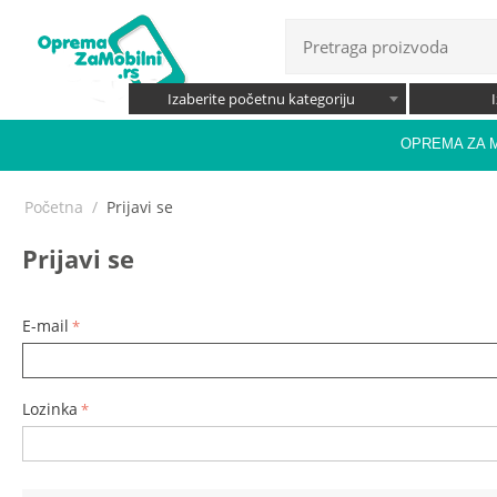
Izaberite početnu kategoriju
OPREMA ZA 
Početna
/
Prijavi se
Prijavi se
E-mail
Lozinka