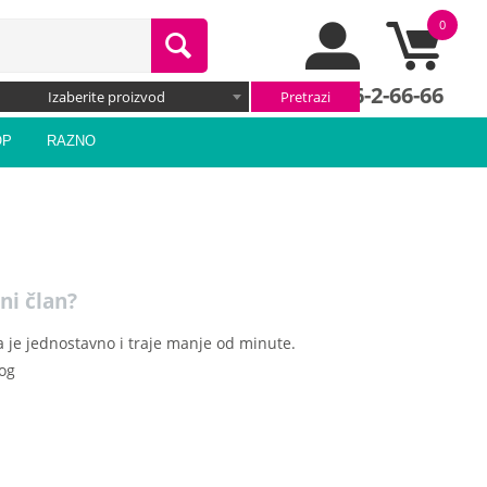
0
066/66-2-66-66
Izaberite proizvod
OP
RAZNO
ni član?
 je jednostavno i traje manje od minute.
log