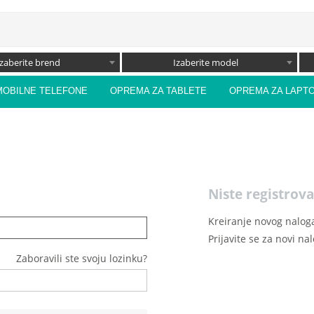
Izaberite brend
Izaberite model
MOBILNE TELEFONE
OPREMA ZA TABLETE
OPREMA ZA LAPT
Niste registrova
Kreiranje novog naloga
Prijavite se za novi na
Zaboravili ste svoju lozinku?